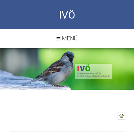
IVÖ
MENÜ
I
V
Ö
Interessensgemeinschaft der
Vogelhalter & Vogelzüchter Österreichs