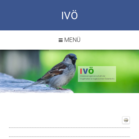
IVÖ
MENÜ
I
V
Ö
Interessensgemeinschaft der
Vogelhalter & Vogelzüchter Österreichs