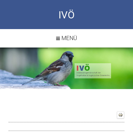
IVÖ
MENÜ
I
V
Ö
Interessensgemeinschaft der
Vogelhalter & Vogelzüchter Österreichs