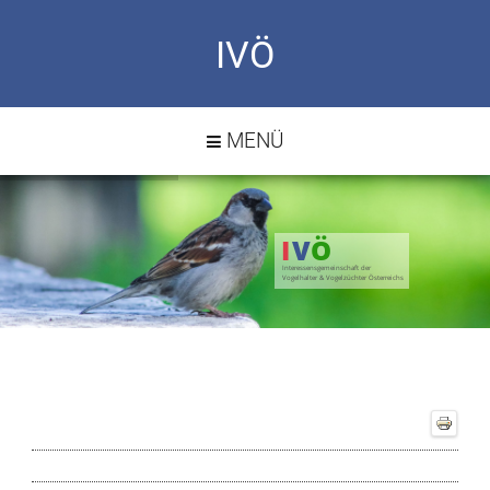
IVÖ
MENÜ
I
V
Ö
Interessensgemeinschaft der
Vogelhalter & Vogelzüchter Österreichs