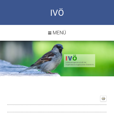
IVÖ
MENÜ
I
V
Ö
Interessensgemeinschaft der
Vogelhalter & Vogelzüchter Österreichs