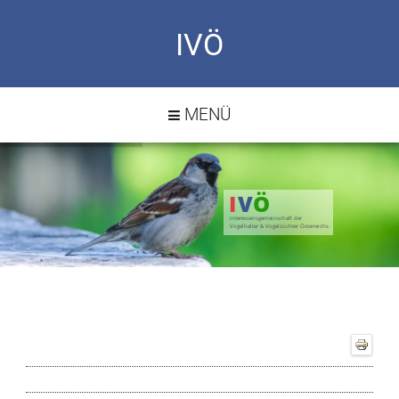
IVÖ
MENÜ
I
V
Ö
Interessensgemeinschaft der
Vogelhalter & Vogelzüchter Österreichs