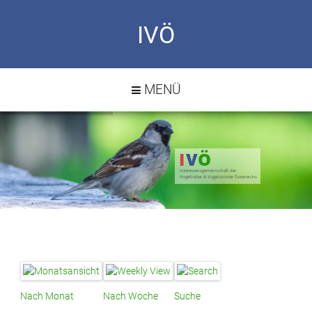
IVÖ
MENÜ
I
V
Ö
Interessensgemeinschaft der
Vogelhalter & Vogelzüchter Österreichs
Nach Monat
Nach Woche
Suche