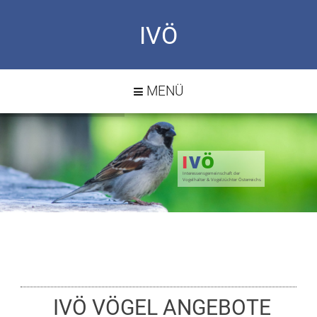
IVÖ
MENÜ
I
V
Ö
Interessensgemeinschaft der
Vogelhalter & Vogelzüchter Österreichs
IVÖ VÖGEL ANGEBOTE