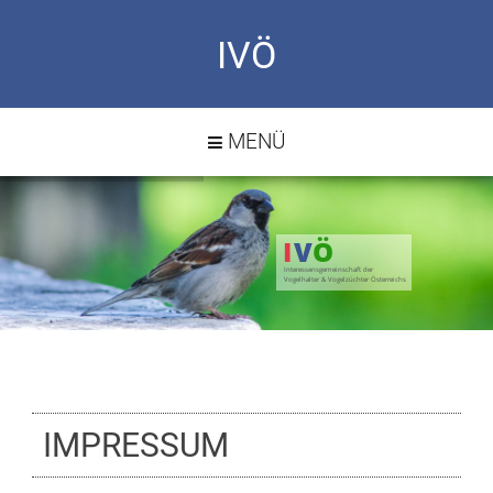
IVÖ
MENÜ
I
V
Ö
Interessensgemeinschaft der
Vogelhalter & Vogelzüchter Österreichs
IMPRESSUM