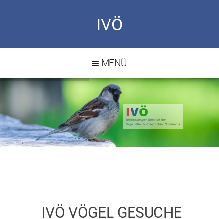
IVÖ
MENÜ
I
V
Ö
Interessensgemeinschaft der
Vogelhalter & Vogelzüchter Österreichs
IVÖ VÖGEL GESUCHE