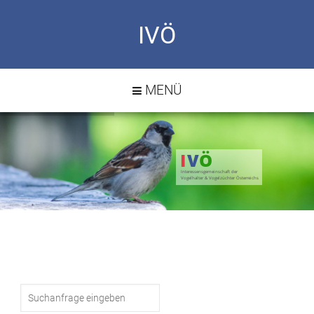
IVÖ
MENÜ
I
V
Ö
Interessensgemeinschaft der
Vogelhalter & Vogelzüchter Österreichs