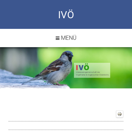
IVÖ
MENÜ
I
V
Ö
Interessensgemeinschaft der
Vogelhalter & Vogelzüchter Österreichs